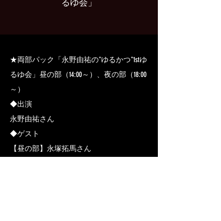
るゆ会」
★両部パック「永野由祐の"ゆるかつ"1stゆ
るゆ会」昼の部（14:00～）、夜の部（18:00
～）
◆出演
永野由祐さん
◆ゲスト
【昼の部】永塚拓馬さん
【夜の部】濱野大輝さん
視聴金額