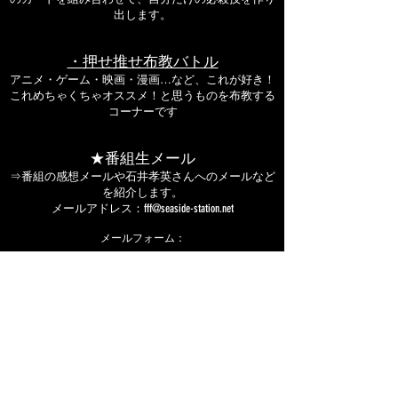
出します。
・押せ推せ布教バトル
アニメ・ゲーム・映画・漫画…など、これが好き！
これめちゃくちゃオススメ！と思うものを布教する
コーナーです
★番組生メール
⇒番組の感想メールや石井孝英さんへのメールなど
を紹介します。
メールアドレス：
fff@seaside-station.net
​メールフォーム：
フォーム
​番組配信（ニコニコチャンネルプラス）
​石井孝英の”FFF NIGHT