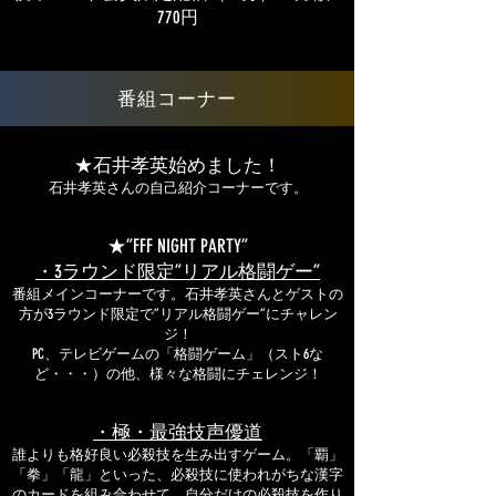
770円
​番組コーナー
★石井孝英始めました！
石井孝英さんの自己紹介コーナーです。
★”FFF NIGHT PARTY”
・3ラウンド限定”リアル格闘ゲー”
番組メインコーナーです。石井孝英さんとゲストの
方が3ラウンド限定で”リアル格闘ゲー”にチャレン
ジ！
PC、テレビゲームの「格闘ゲーム」（スト6な
ど・・・）の他、様々な格闘にチェレンジ！
・極・最強技声優道
誰よりも格好良い必殺技を生み出すゲーム。「覇」
「拳」「龍」といった、必殺技に使われがちな漢字
のカードを組み合わせて、自分だけの必殺技を作り