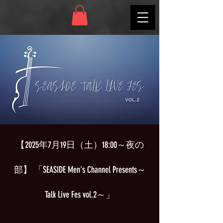
【2025年7月19日（土）18:00～夜の
部】 「SEASIDE Men's Channel Presents～
Talk Live Fes vol.2～」