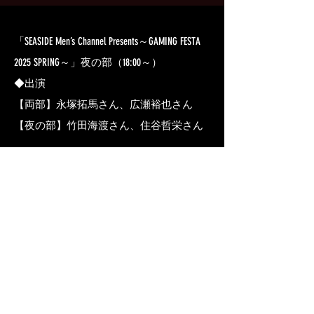
「SEASIDE Men’s Channel Presents～GAMING FESTA
2025 SPRING～」夜の部（18:00～）
◆出演
【両部】永塚拓馬さん、広瀬裕也さん
【夜の部】竹田海渡さん、住谷哲栄さん
視聴金額
￥4,400
参加