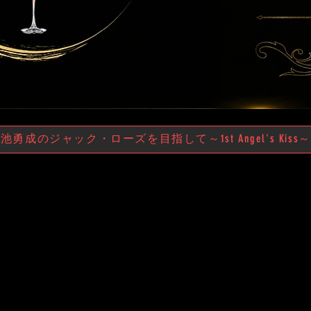
池勇成のジャック・ローズを目指して～1st Angel's Kiss～